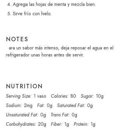
Agrega las hojas de menta y mezcla bien.
Sirve frío con hielo.
NOTES
Para un sabor más intenso, deja reposar el agua en el
refrigerador unas horas antes de servir.
NUTRITION
Serving Size:
1 vaso
Calories:
80
Sugar:
10g
Sodium:
2mg
Fat:
0g
Saturated Fat:
0g
Unsaturated Fat:
0g
Trans Fat:
0g
Carbohydrates:
20g
Fiber:
1g
Protein:
1g