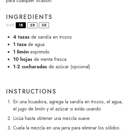
para cualquier ocasión.
INGREDIENTS
1X
2X
3X
SCALE
4
tazas
de sandía en trozos
1
taza
de agua
1
limón
exprimido
10
hojas
de menta fresca
1
-
2
cucharadas
de azúcar (opcional)
INSTRUCTIONS
En una licuadora, agrega la sandía en trozos, el agua,
el jugo de limón y el azúcar si estás usando.
Licúa hasta obtener una mezcla suave.
Cuela la mezcla en una jarra para eliminar los sólidos.