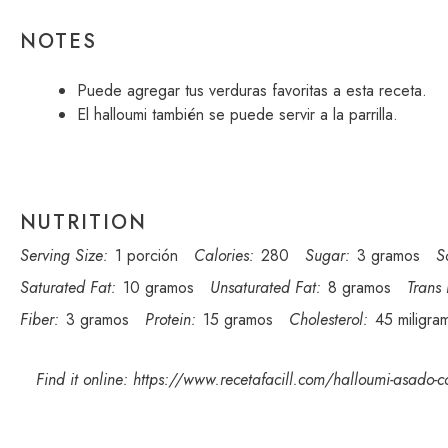
NOTES
Puede agregar tus verduras favoritas a esta receta.
El halloumi también se puede servir a la parrilla.
NUTRITION
Serving Size:
1 porción
Calories:
280
Sugar:
3 gramos
S
Saturated Fat:
10 gramos
Unsaturated Fat:
8 gramos
Trans 
Fiber:
3 gramos
Protein:
15 gramos
Cholesterol:
45 miligra
Find it online
:
https://www.recetafacill.com/halloumi-asado-con