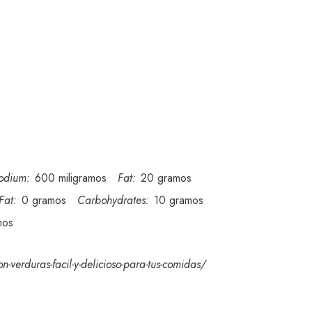
odium:
600 miligramos
Fat:
20 gramos
Fat:
0 gramos
Carbohydrates:
10 gramos
mos
-verduras-facil-y-delicioso-para-tus-comidas/