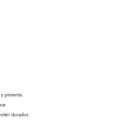
 y pimienta.
ear.
estén dorados.