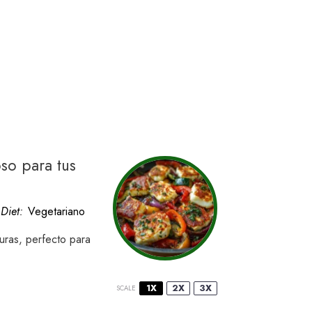
oso para tus
Diet:
Vegetariano
uras, perfecto para
1X
2X
3X
SCALE