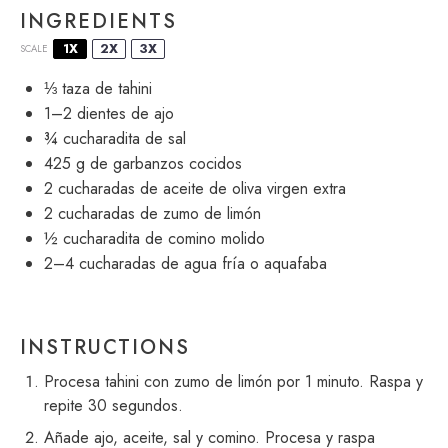
INGREDIENTS
1X
2X
3X
SCALE
⅓
taza de tahini
1
–
2
dientes de ajo
¾
cucharadita de sal
425 g
de garbanzos cocidos
2
cucharadas de aceite de oliva virgen extra
2
cucharadas de zumo de limón
½
cucharadita de comino molido
2
–
4
cucharadas de agua fría o aquafaba
INSTRUCTIONS
Procesa tahini con zumo de limón por 1 minuto. Raspa y
repite 30 segundos.
Añade ajo, aceite, sal y comino. Procesa y raspa