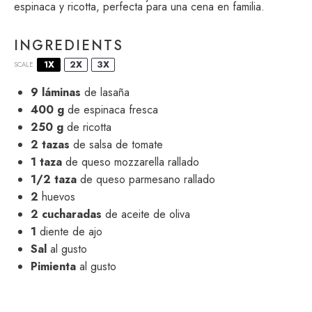
espinaca y ricotta, perfecta para una cena en familia.
INGREDIENTS
1X
2X
3X
SCALE
9
láminas
de lasaña
400 g
de espinaca fresca
250 g
de ricotta
2
tazas
de salsa de tomate
1
taza
de queso mozzarella rallado
1/2
taza
de queso parmesano rallado
2
huevos
2
cucharadas
de aceite de oliva
1
diente de ajo
Sal
al gusto
Pimienta
al gusto