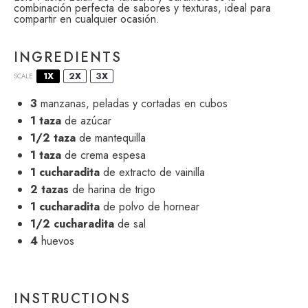
combinación perfecta de sabores y texturas, ideal para
compartir en cualquier ocasión.
INGREDIENTS
1X
2X
3X
SCALE
3
manzanas, peladas y cortadas en cubos
1
taza
de azúcar
1/2
taza
de mantequilla
1
taza
de crema espesa
1
cucharadita
de extracto de vainilla
2
tazas
de harina de trigo
1
cucharadita
de polvo de hornear
1/2
cucharadita
de sal
4
huevos
INSTRUCTIONS