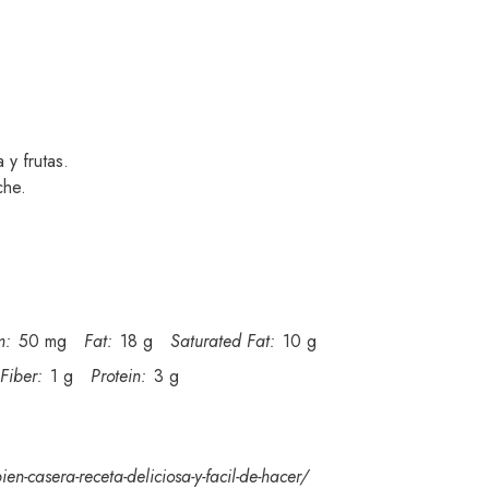
y frutas.
che.
m:
50 mg
Fat:
18 g
Saturated Fat:
10 g
Fiber:
1 g
Protein:
3 g
en-casera-receta-deliciosa-y-facil-de-hacer/