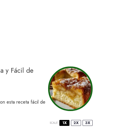
a y Fácil de
n esta receta fácil de
1X
2X
3X
SCALE