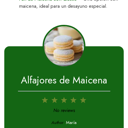
maicena, ideal para un desayuno especial.
Alfajores de Maicena
1
2
3
4
5
Star
Stars
Stars
Stars
Stars
No reviews
Author:
María