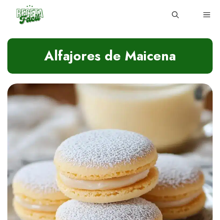
Skip
ME
to
content
Alfajores de Maicena