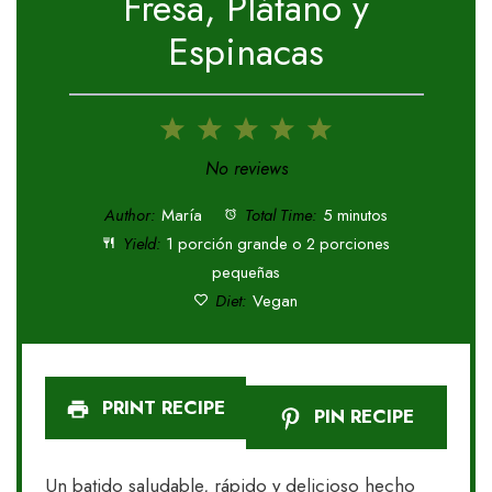
Fresa, Plátano y
Espinacas
1
2
3
4
5
Star
Stars
Stars
Stars
Stars
No reviews
Author:
María
Total Time:
5 minutos
Yield:
1 porción grande o 2 porciones
pequeñas
Diet:
Vegan
PRINT RECIPE
PIN RECIPE
Un batido saludable, rápido y delicioso hecho