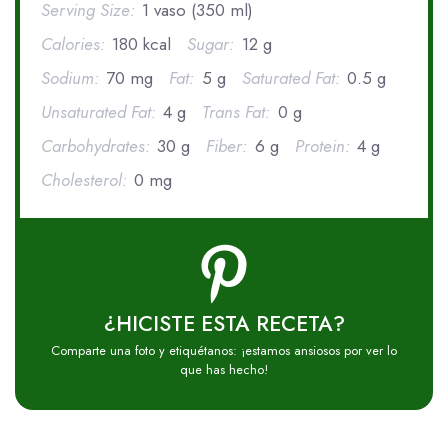
Serving Size:
1 vaso (350 ml)
Calories:
180 kcal
Sugar:
12 g
Sodium:
70 mg
Fat:
5 g
Saturated Fat:
0.5 g
Unsaturated Fat:
4 g
Trans Fat:
0 g
Carbohydrates:
30 g
Fiber:
6 g
Protein:
4 g
Cholesterol:
0 mg
¿HICISTE ESTA RECETA?
Comparte una foto y etiquétanos: ¡estamos ansiosos por ver lo
que has hecho!