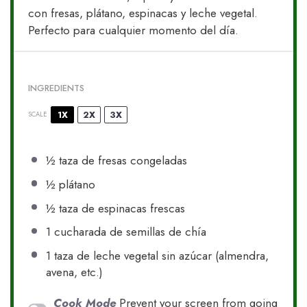
con fresas, plátano, espinacas y leche vegetal.
Perfecto para cualquier momento del día.
INGREDIENTS
1X
2X
3X
SCALE
½
taza de fresas congeladas
½
plátano
½
taza de espinacas frescas
1
cucharada de semillas de chía
1
taza de leche vegetal sin azúcar (almendra,
avena, etc.)
Cook Mode
Prevent your screen from going