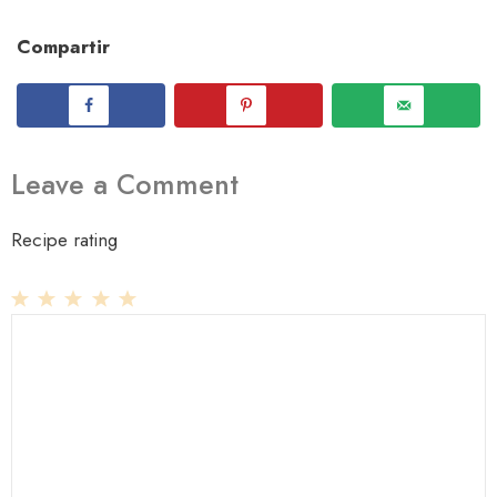
Compartir
Leave a Comment
Recipe rating
1
Comment
2
3
4
5
Star
Stars
Stars
Stars
Stars