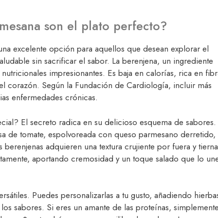
rmesana son el plato perfecto?
na excelente opción para aquellos que desean explorar el
ludable sin sacrificar el sabor. La berenjena, un ingrediente
utricionales impresionantes. Es baja en calorías, rica en fibr
el corazón. Según la Fundación de Cardiología, incluir más
arias enfermedades crónicas.
cial? El secreto radica en su delicioso esquema de sabores.
lsa de tomate, espolvoreada con queso parmesano derretido,
s berenjenas adquieren una textura crujiente por fuera y tierna
ctamente, aportando cremosidad y un toque salado que lo un
rsátiles. Puedes personalizarlas a tu gusto, añadiendo hierba
 los sabores. Si eres un amante de las proteínas, simplement