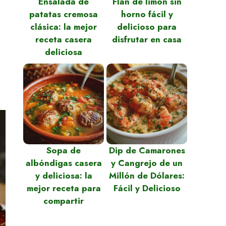
Ensalada de
Flan de limón sin
patatas cremosa
horno fácil y
clásica: la mejor
delicioso para
receta casera
disfrutar en casa
deliciosa
Sopa de
Dip de Camarones
albóndigas casera
y Cangrejo de un
y deliciosa: la
Millón de Dólares:
mejor receta para
Fácil y Delicioso
compartir