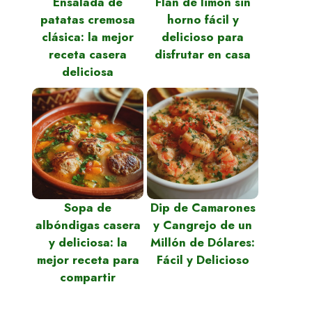
Ensalada de
Flan de limón sin
patatas cremosa
horno fácil y
clásica: la mejor
delicioso para
receta casera
disfrutar en casa
deliciosa
Sopa de
Dip de Camarones
albóndigas casera
y Cangrejo de un
y deliciosa: la
Millón de Dólares:
mejor receta para
Fácil y Delicioso
compartir