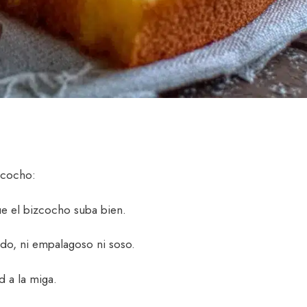
izcocho:
ue el bizcocho suba bien.
ado, ni empalagoso ni soso.
d a la miga.