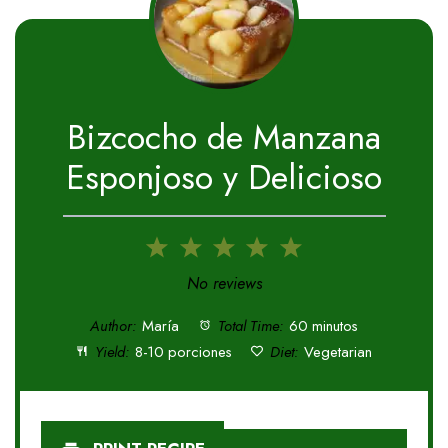
Bizcocho de Manzana
Esponjoso y Delicioso
1
2
3
4
5
Star
Stars
Stars
Stars
Stars
No reviews
Author:
María
Total Time:
60 minutos
Yield:
8-10 porciones
Diet:
Vegetarian