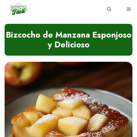
Skip
ME
to
content
Bizcocho de Manzana Esponjoso
y Delicioso