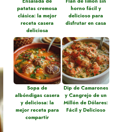
Ensalada de
Flan de limón sin
patatas cremosa
horno fácil y
clásica: la mejor
delicioso para
receta casera
disfrutar en casa
deliciosa
Sopa de
Dip de Camarones
albóndigas casera
y Cangrejo de un
y deliciosa: la
Millón de Dólares:
mejor receta para
Fácil y Delicioso
compartir