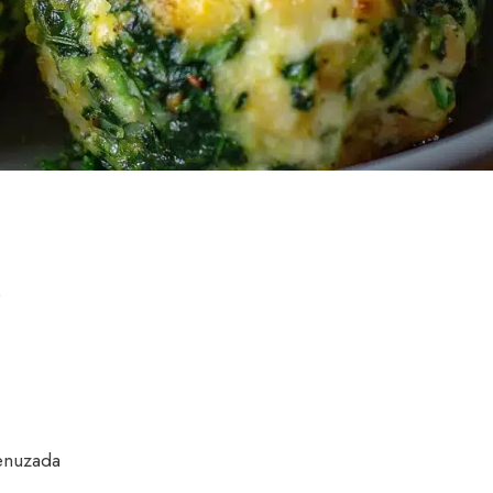
)
enuzada