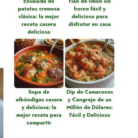
Ensalada de
Flan de limón sin
patatas cremosa
horno fácil y
clásica: la mejor
delicioso para
receta casera
disfrutar en casa
deliciosa
Sopa de
Dip de Camarones
albóndigas casera
y Cangrejo de un
y deliciosa: la
Millón de Dólares:
mejor receta para
Fácil y Delicioso
compartir