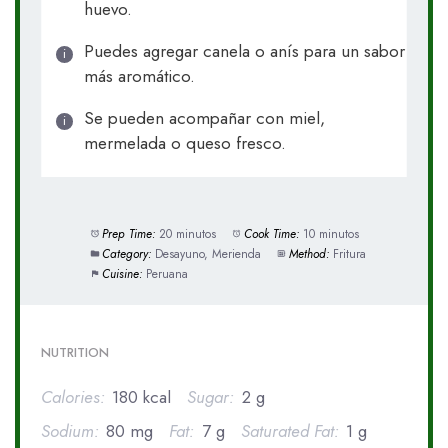
huevo.
Puedes agregar canela o anís para un sabor
más aromático.
Se pueden acompañar con miel,
mermelada o queso fresco.
Prep Time:
20 minutos
Cook Time:
10 minutos
Category:
Desayuno, Merienda
Method:
Fritura
Cuisine:
Peruana
NUTRITION
Calories:
180 kcal
Sugar:
2 g
Sodium:
80 mg
Fat:
7 g
Saturated Fat:
1 g