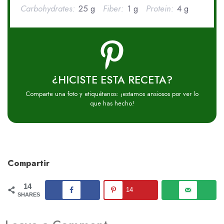
Carbohydrates:
25 g
Fiber:
1 g
Protein:
4 g
¿HICISTE ESTA RECETA?
Comparte una foto y etiquétanos: ¡estamos ansiosos por ver lo
que has hecho!
Compartir
14
14
SHARES