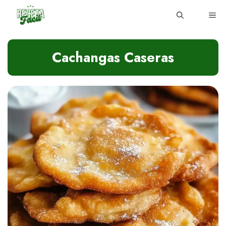
Skip
ME
to
content
Cachangas Caseras