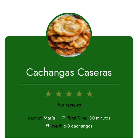
Cachangas Caseras
1
2
3
4
5
Star
Stars
Stars
Stars
Stars
No reviews
Author:
María
Total Time:
30 minutos
Yield:
6-8 cachangas