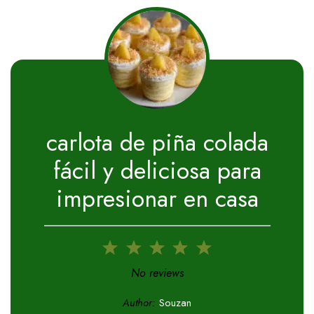
carlota de piña colada
fácil y deliciosa para
impresionar en casa
1
2
3
4
5
Star
Stars
Stars
Stars
Stars
No reviews
Author:
Souzan