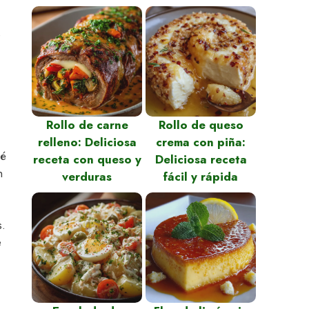
e
Rollo de carne
Rollo de queso
relleno: Deliciosa
crema con piña:
ué
receta con queso y
Deliciosa receta
n
verduras
fácil y rápida
s.
e