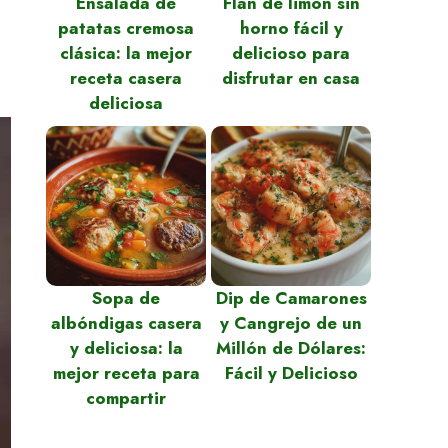
Ensalada de
Flan de limón sin
patatas cremosa
horno fácil y
clásica: la mejor
delicioso para
receta casera
disfrutar en casa
deliciosa
Sopa de
Dip de Camarones
albóndigas casera
y Cangrejo de un
y deliciosa: la
Millón de Dólares:
mejor receta para
Fácil y Delicioso
compartir