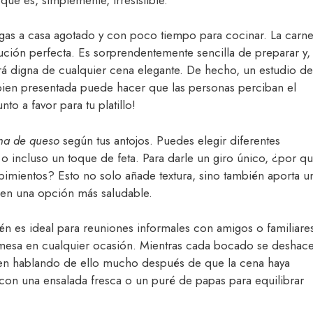
legas a casa agotado y con poco tiempo para cocinar. La carn
ción perfecta. Es sorprendentemente sencilla de preparar y,
erá digna de cualquier cena elegante. De hecho, un estudio de
bien presentada puede hacer que las personas perciban el
to a favor para tu platillo!
ena de queso
según tus antojos. Puedes elegir diferentes
 incluso un toque de feta. Para darle un giro único, ¿por q
pimientos? Esto no solo añade textura, sino también aporta u
o en una opción más saludable.
én es ideal para reuniones informales con amigos o familiare
la mesa en cualquier ocasión. Mientras cada bocado se deshac
den hablando de ello mucho después de que la cena haya
con una ensalada fresca o un puré de papas para equilibrar