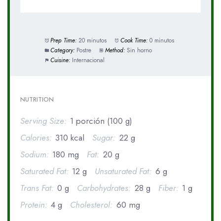
Prep Time:
20 minutos
Cook Time:
0 minutos
Category:
Postre
Method:
Sin horno
Cuisine:
Internacional
NUTRITION
Serving Size:
1 porción (100 g)
Calories:
310 kcal
Sugar:
22 g
Sodium:
180 mg
Fat:
20 g
Saturated Fat:
12 g
Unsaturated Fat:
6 g
Trans Fat:
0 g
Carbohydrates:
28 g
Fiber:
1 g
Protein:
4 g
Cholesterol:
60 mg