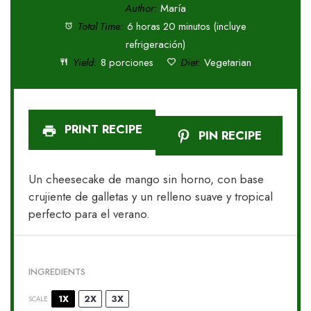
Author:
María
Total Time:
6 horas 20 minutos (incluye
refrigeración)
Yield:
8 porciones
Diet:
Vegetarian
PRINT RECIPE
PIN RECIPE
Un cheesecake de mango sin horno, con base
crujiente de galletas y un relleno suave y tropical
perfecto para el verano.
INGREDIENTS
1X
2X
3X
SCALE