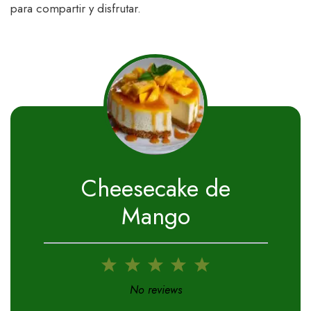
para compartir y disfrutar.
Cheesecake de
Mango
1
2
3
4
5
Star
Stars
Stars
Stars
Stars
No reviews