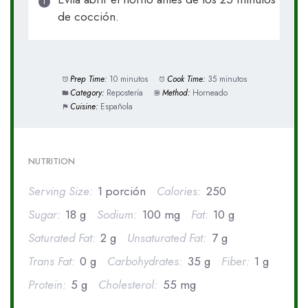
de cocción.
Prep Time:
10 minutos
Cook Time:
35 minutos
Category:
Repostería
Method:
Horneado
Cuisine:
Española
NUTRITION
Serving Size:
1 porción
Calories:
250
Sugar:
18 g
Sodium:
100 mg
Fat:
10 g
Saturated Fat:
2 g
Unsaturated Fat:
7 g
Trans Fat:
0 g
Carbohydrates:
35 g
Fiber:
1 g
Protein:
5 g
Cholesterol:
55 mg