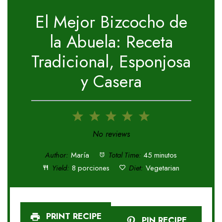
El Mejor Bizcocho de
la Abuela: Receta
Tradicional, Esponjosa
y Casera
1
2
3
4
5
Star
Stars
Stars
Stars
Stars
No reviews
Author:
María
Total Time:
45 minutos
Yield:
8 porciones
Diet:
Vegetarian
PRINT RECIPE
PIN RECIPE