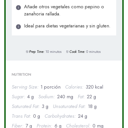
Añade otros vegetales como pepino o
zanahoria rallada.
Ideal para dietas vegetarianas y sin gluten.
Prep Time:
10 minutos
Cook Time:
0 minutos
NUTRITION
Serving Size:
1 porción
Calories:
320 kcal
Sugar:
4 g
Sodium:
240 mg
Fat:
22 g
Saturated Fat:
3 g
Unsaturated Fat:
18 g
Trans Fat:
0 g
Carbohydrates:
24 g
Fiber:
7 g
Protein:
6 g
Cholesterol:
0 mg