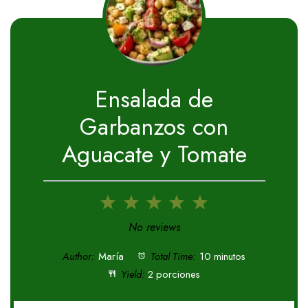
Ensalada de
Garbanzos con
Aguacate y Tomate
1
2
3
4
5
Star
Stars
Stars
Stars
Stars
No reviews
Author:
María
Total Time:
10 minutos
Yield:
2 porciones