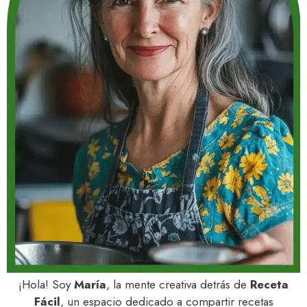
¡Hola! Soy
María
, la mente creativa detrás de
Receta
Fácil
, un espacio dedicado a compartir recetas