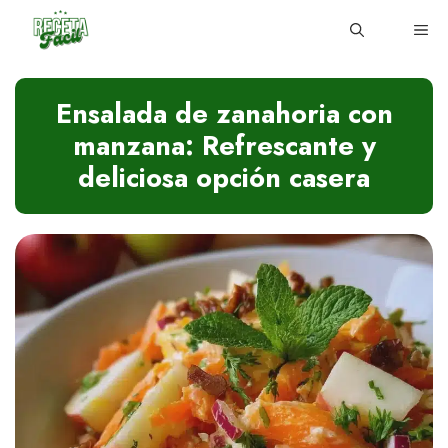
Skip
ME
to
content
Ensalada de zanahoria con
manzana: Refrescante y
deliciosa opción casera