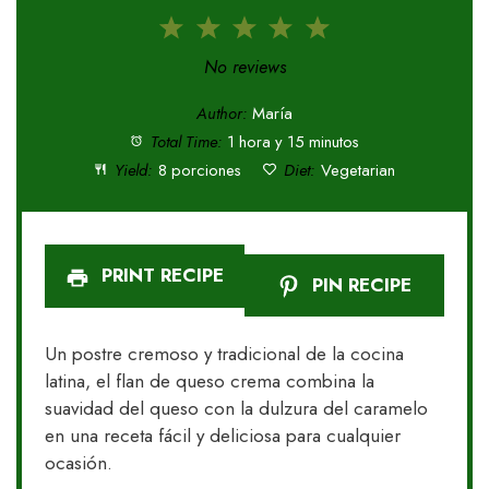
1
2
3
4
5
Star
Stars
Stars
Stars
Stars
No reviews
Author:
María
Total Time:
1 hora y 15 minutos
Yield:
8 porciones
Diet:
Vegetarian
PRINT RECIPE
PIN RECIPE
Un postre cremoso y tradicional de la cocina
latina, el flan de queso crema combina la
suavidad del queso con la dulzura del caramelo
en una receta fácil y deliciosa para cualquier
ocasión.