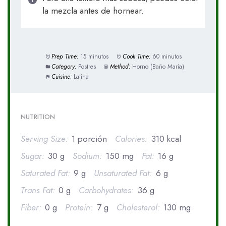
la mezcla antes de hornear.
Prep Time:
15 minutos
Cook Time:
60 minutos
Category:
Postres
Method:
Horno (Baño María)
Cuisine:
Latina
NUTRITION
Serving Size:
1 porción
Calories:
310 kcal
Sugar:
30 g
Sodium:
150 mg
Fat:
16 g
Saturated Fat:
9 g
Unsaturated Fat:
6 g
Trans Fat:
0 g
Carbohydrates:
36 g
Fiber:
0 g
Protein:
7 g
Cholesterol:
130 mg