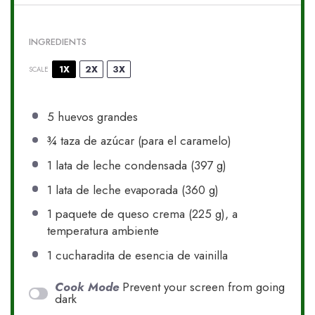
INGREDIENTS
1X
2X
3X
SCALE
5
huevos grandes
¾
taza de azúcar (para el caramelo)
1
lata de leche condensada (
397 g
)
1
lata de leche evaporada (
360 g
)
1
paquete de queso crema (
225 g
), a
temperatura ambiente
1
cucharadita de esencia de vainilla
Cook Mode
Prevent your screen from going
dark