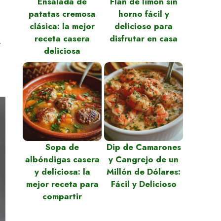
Ensalada de
Flan de limón sin
patatas cremosa
horno fácil y
clásica: la mejor
delicioso para
receta casera
disfrutar en casa
.
deliciosa
Sopa de
Dip de Camarones
albóndigas casera
y Cangrejo de un
y deliciosa: la
Millón de Dólares:
mejor receta para
Fácil y Delicioso
compartir