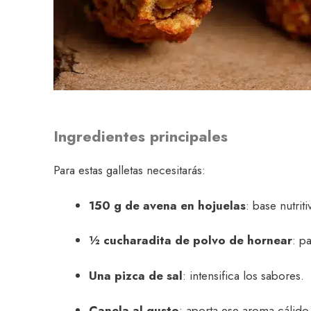
Ingredientes principales
Para estas galletas necesitarás:
150 g de avena en hojuelas
: base nutriti
½ cucharadita de polvo de hornear
: p
Una pizca de sal
: intensifica los sabores.
Canela al gusto
: aporta ese aroma cálido 