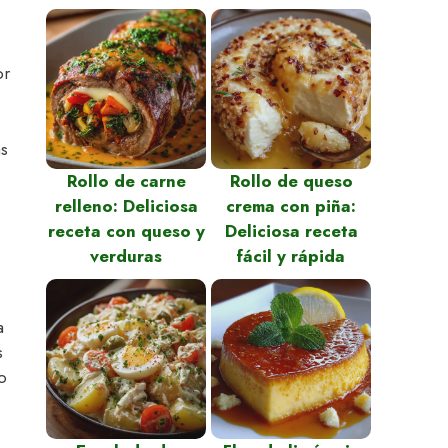
or
as
Rollo de carne
Rollo de queso
relleno: Deliciosa
crema con piña:
receta con queso y
Deliciosa receta
verduras
fácil y rápida
a
s
o