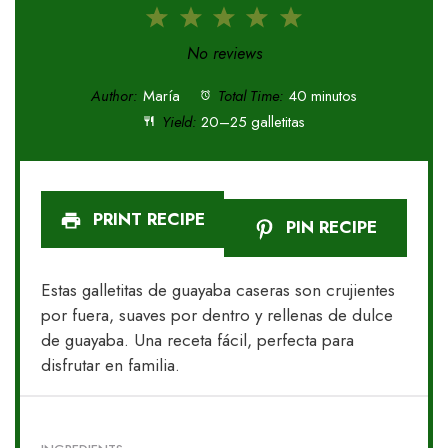
1
2
3
4
5
Star
Stars
Stars
Stars
Stars
No reviews
Author:
María
Total Time:
40 minutos
Yield:
20–25 galletitas
PRINT RECIPE
PIN RECIPE
Estas galletitas de guayaba caseras son crujientes
por fuera, suaves por dentro y rellenas de dulce
de guayaba. Una receta fácil, perfecta para
disfrutar en familia.