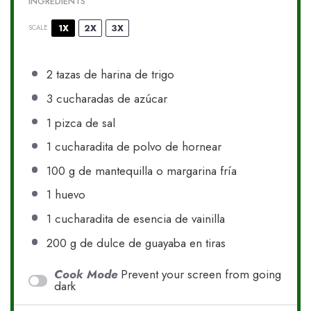
INGREDIENTS
1X
2X
3X
SCALE
2
tazas de harina de trigo
3
cucharadas de azúcar
1
pizca de sal
1
cucharadita de polvo de hornear
100 g
de mantequilla o margarina fría
1
huevo
1
cucharadita de esencia de vainilla
200 g
de dulce de guayaba en tiras
Cook Mode
Prevent your screen from going
dark