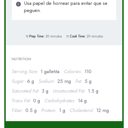
Usa papel de hornear para evitar que se
peguen.
Prep Time:
20 minutos
Cook Time:
20 minutos
NUTRITION
Serving Size:
1 galletita
Calories:
110
Sugar:
6 g
Sodium:
25 mg
Fat:
5 g
Saturated Fat:
3 g
Unsaturated Fat:
1.5 g
Trans Fat:
0 g
Carbohydrates:
14 g
Fiber:
0.5 g
Protein:
1 g
Cholesterol:
12 mg