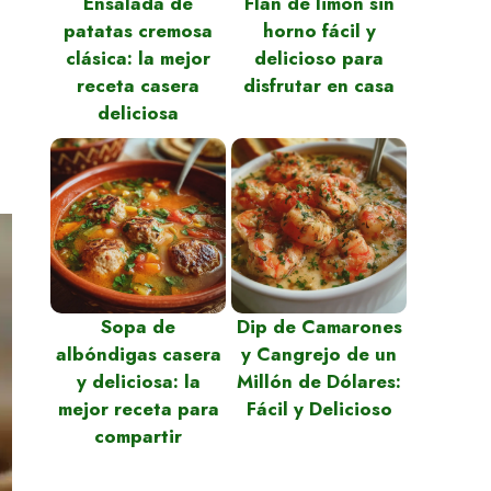
Ensalada de
Flan de limón sin
patatas cremosa
horno fácil y
clásica: la mejor
delicioso para
receta casera
disfrutar en casa
deliciosa
Sopa de
Dip de Camarones
albóndigas casera
y Cangrejo de un
y deliciosa: la
Millón de Dólares:
mejor receta para
Fácil y Delicioso
compartir