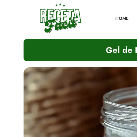
Skip
to
content
HOME
Gel de 