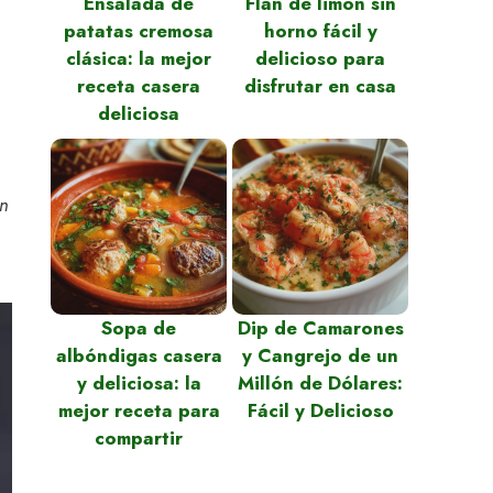
Ensalada de
Flan de limón sin
patatas cremosa
horno fácil y
clásica: la mejor
delicioso para
receta casera
disfrutar en casa
deliciosa
on
Sopa de
Dip de Camarones
albóndigas casera
y Cangrejo de un
y deliciosa: la
Millón de Dólares:
mejor receta para
Fácil y Delicioso
compartir