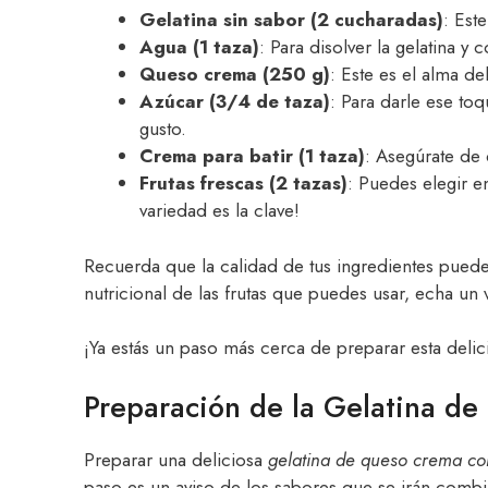
Gelatina sin sabor (2 cucharadas)
: Est
Agua (1 taza)
: Para disolver la gelatina y
Queso crema (250 g)
: Este es el alma d
Azúcar (3/4 de taza)
: Para darle ese to
gusto.
Crema para batir (1 taza)
: Asegúrate de 
Frutas frescas (2 tazas)
: Puedes elegir en
variedad es la clave!
Recuerda que la calidad de tus ingredientes puede 
nutricional de las frutas que puedes usar, echa un 
¡Ya estás un paso más cerca de preparar esta deli
Preparación de la Gelatina d
Preparar una deliciosa
gelatina de queso crema con
paso es un aviso de los sabores que se irán comb