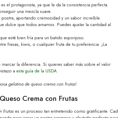
e es el protagonista, ya que le da la consistencia perfecta.
 conseguir una mezcla suave.
el postre, aportando cremosidad y un sabor increíble.
que dulce que todos amamos. Puedes ajustar la cantidad al
que esté bien fría para un batido esponjoso.
tre fresas, kiwis, o cualquier fruta de tu preferencia. ¡La
marcar la diferencia. Si quieres saber más sobre el valor
vistazo a
esta guía de la USDA
.
ciosa
gelatina de queso crema con frutas
!
e Queso Crema con Frutas
 frutas
es un proceso tan entretenido como gratificante. Cad
inando para crear un postre cremoso y afrutado perfecto par