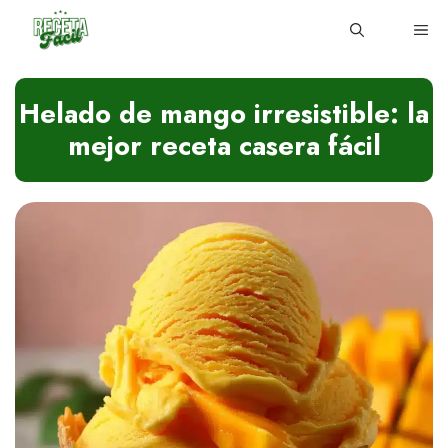
Skip
ME
to
content
Helado de mango irresistible: la
mejor receta casera fácil