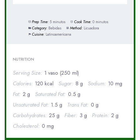
Prep Time:
5 minutos
Cook Time:
0 minutos
Category:
Bebidas
Method:
Licuadora
Cuisine:
Latinoamericana
NUTRITION
Serving Size:
1 vaso (250 ml)
Calories:
120 kcal
Sugar:
8 g
Sodium:
10 mg
Fat:
2 g
Saturated Fat:
0.5 g
Unsaturated Fat:
1.5 g
Trans Fat:
0 g
Carbohydrates:
25 g
Fiber:
3 g
Protein:
2 g
Cholesterol:
0 mg