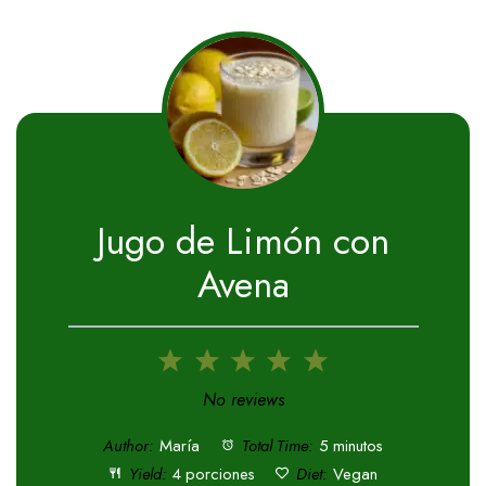
Jugo de Limón con
Avena
1
2
3
4
5
Star
Stars
Stars
Stars
Stars
No reviews
Author:
María
Total Time:
5 minutos
Yield:
4 porciones
Diet:
Vegan