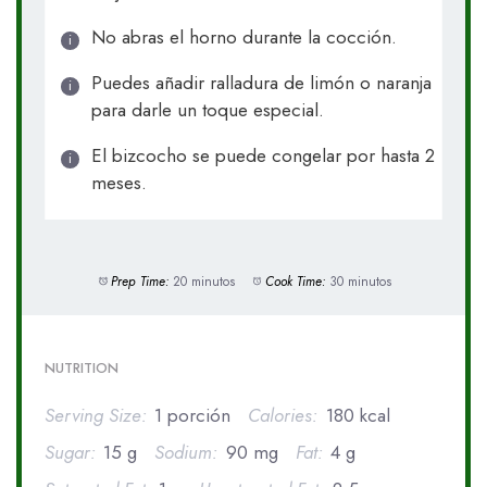
No abras el horno durante la cocción.
Puedes añadir ralladura de limón o naranja
para darle un toque especial.
El bizcocho se puede congelar por hasta 2
meses.
Prep Time:
20 minutos
Cook Time:
30 minutos
NUTRITION
Serving Size:
1 porción
Calories:
180 kcal
Sugar:
15 g
Sodium:
90 mg
Fat:
4 g