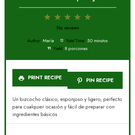
1
2
3
4
5
Star
Stars
Stars
Stars
Stars
No reviews
Author:
María
Total Time:
50 minutos
Yield:
8 porciones
PRINT RECIPE
PIN RECIPE
Un bizcocho clásico, esponjoso y ligero, perfecto
para cualquier ocasión y fácil de preparar con
ingredientes básicos.