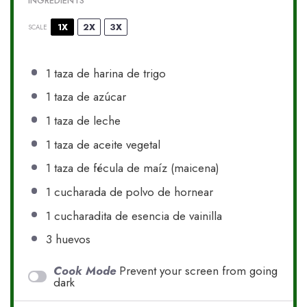
INGREDIENTS
1X
2X
3X
SCALE
1
taza de harina de trigo
1
taza de azúcar
1
taza de leche
1
taza de aceite vegetal
1
taza de fécula de maíz (maicena)
1
cucharada de polvo de hornear
1
cucharadita de esencia de vainilla
3
huevos
Cook Mode
Prevent your screen from going
dark