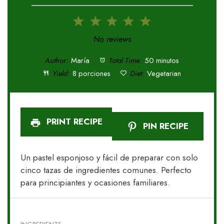
1
2
3
4
5
Star
Stars
Stars
Stars
Stars
No reviews
Author:
María
Total Time:
50 minutos
Yield:
8 porciones
Diet:
Vegetarian
PRINT RECIPE
PIN RECIPE
Un pastel esponjoso y fácil de preparar con solo
cinco tazas de ingredientes comunes. Perfecto
para principiantes y ocasiones familiares.