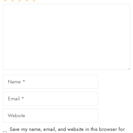
1
Comment
2
3
4
5
Star
Stars
Stars
Stars
Stars
Name
Email
Website
Save my name, email, and website in this browser for