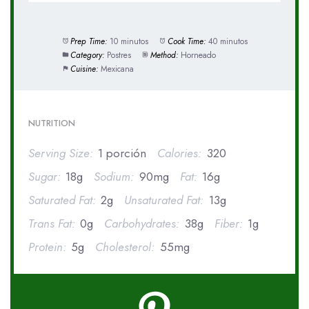
Prep Time:
10 minutos
Cook Time:
40 minutos
Category:
Postres
Method:
Horneado
Cuisine:
Mexicana
NUTRITION
Serving Size:
1 porción
Calories:
320
Sugar:
18g
Sodium:
90mg
Fat:
16g
Saturated Fat:
2g
Unsaturated Fat:
13g
Trans Fat:
0g
Carbohydrates:
38g
Fiber:
1g
Protein:
5g
Cholesterol:
55mg