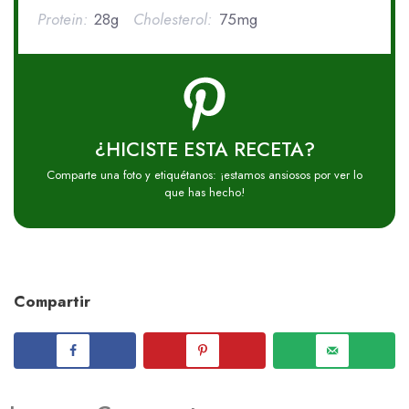
Protein:
28g
Cholesterol:
75mg
¿HICISTE ESTA RECETA?
Comparte una foto y etiquétanos: ¡estamos ansiosos por ver lo
que has hecho!
Compartir