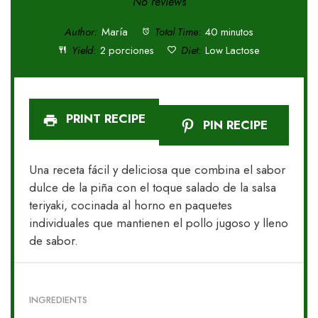
Star
Stars
Stars
Stars
Stars
No reviews
Author:
María
Total Time:
40 minutos
Yield:
2 porciones
Diet:
Low Lactose
PRINT RECIPE
PIN RECIPE
Una receta fácil y deliciosa que combina el sabor
dulce de la piña con el toque salado de la salsa
teriyaki, cocinada al horno en paquetes
individuales que mantienen el pollo jugoso y lleno
de sabor.
INGREDIENTS