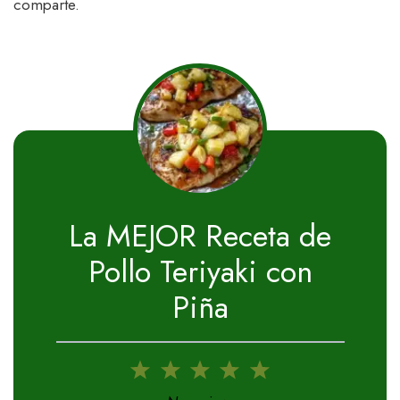
comparte.
La MEJOR Receta de
Pollo Teriyaki con
Piña
1
2
3
4
5