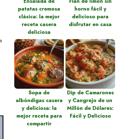
Ensalada de
Flan de limón sin
patatas cremosa
horno fácil y
clásica: la mejor
delicioso para
receta casera
disfrutar en casa
deliciosa
a
Sopa de
Dip de Camarones
albóndigas casera
y Cangrejo de un
y deliciosa: la
Millón de Dólares:
mejor receta para
Fácil y Delicioso
compartir