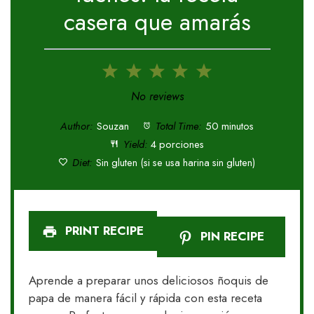
casera que amarás
1
2
3
4
5
Star
Stars
Stars
Stars
Stars
No reviews
Author:
Souzan
Total Time:
50 minutos
Yield:
4 porciones
Diet:
Sin gluten (si se usa harina sin gluten)
PRINT RECIPE
PIN RECIPE
Aprende a preparar unos deliciosos ñoquis de
papa de manera fácil y rápida con esta receta