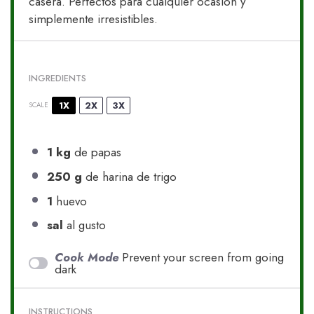
casera. Perfectos para cualquier ocasión y
simplemente irresistibles.
INGREDIENTS
1X
2X
3X
SCALE
1
kg
de papas
250 g
de harina de trigo
1
huevo
sal
al gusto
Cook Mode
Prevent your screen from going
dark
INSTRUCTIONS