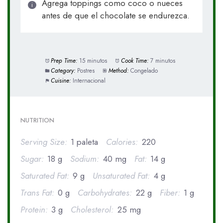
Agrega toppings como coco o nueces
antes de que el chocolate se endurezca.
Prep Time:
15 minutos
Cook Time:
7 minutos
Category:
Postres
Method:
Congelado
Cuisine:
Internacional
NUTRITION
Serving Size:
1 paleta
Calories:
220
Sugar:
18 g
Sodium:
40 mg
Fat:
14 g
Saturated Fat:
9 g
Unsaturated Fat:
4 g
Trans Fat:
0 g
Carbohydrates:
22 g
Fiber:
1 g
Protein:
3 g
Cholesterol:
25 mg