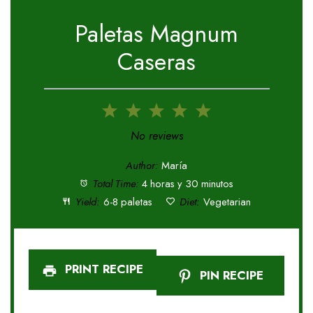
Paletas Magnum
Caseras
1
2
3
4
5
Star
Stars
Stars
Stars
Stars
No reviews
Author:
María
Total Time:
4 horas y 30 minutos
Yield:
6-8 paletas
Diet:
Vegetarian
PRINT RECIPE
PIN RECIPE