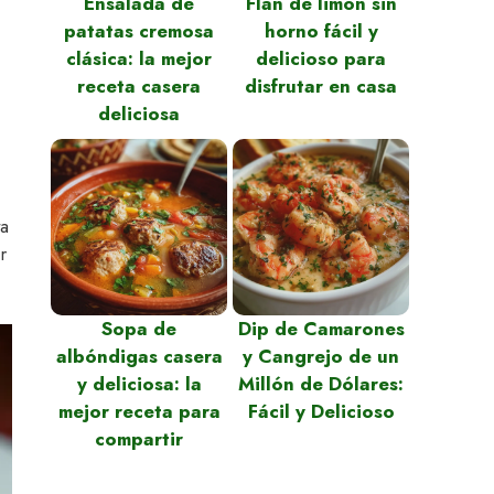
Ensalada de
Flan de limón sin
patatas cremosa
horno fácil y
clásica: la mejor
delicioso para
receta casera
disfrutar en casa
deliciosa
ta
r
Sopa de
Dip de Camarones
albóndigas casera
y Cangrejo de un
y deliciosa: la
Millón de Dólares:
mejor receta para
Fácil y Delicioso
compartir