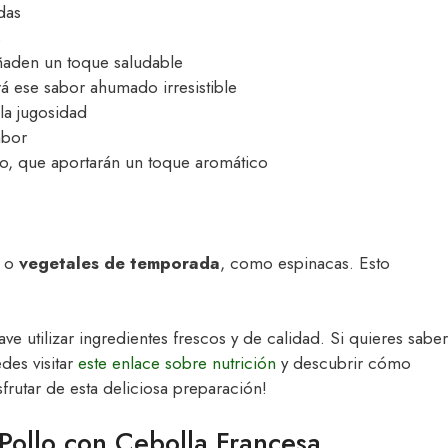
das
s
ñaden un toque saludable
rá ese sabor ahumado irresistible
la jugosidad
abor
o, que aportarán un toque aromático
r o
vegetales de temporada
, como espinacas. Esto
ve utilizar ingredientes frescos y de calidad. Si quieres saber
des visitar
este enlace sobre nutrición
y descubrir cómo
sfrutar de esta deliciosa preparación!
Pollo con Cebolla Francesa