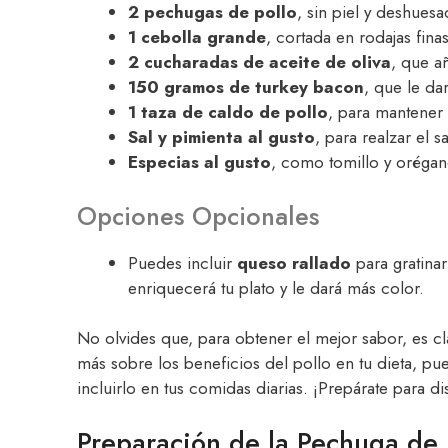
2 pechugas de pollo
, sin piel y deshuesa
1 cebolla grande
, cortada en rodajas fina
2 cucharadas de aceite de oliva
, que a
150 gramos de turkey bacon
, que le da
1 taza de caldo de pollo
, para mantener 
Sal y pimienta al gusto
, para realzar el s
Especias al gusto
, como tomillo y orégan
Opciones Opcionales
Puedes incluir
queso rallado
para gratina
enriquecerá tu plato y le dará más color.
No olvides que, para obtener el mejor sabor, es cla
más sobre los beneficios del pollo en tu dieta, pue
incluirlo en tus comidas diarias. ¡Prepárate para di
Preparación de la Pechuga de 