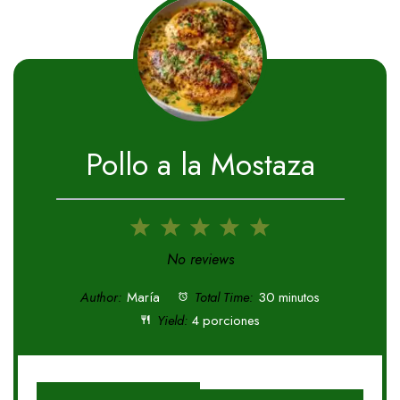
Pollo a la Mostaza
1
2
3
4
5
Star
Stars
Stars
Stars
Stars
No reviews
Author:
María
Total Time:
30 minutos
Yield:
4 porciones