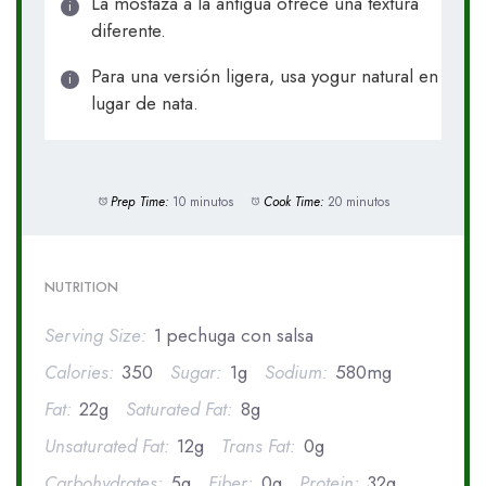
La mostaza a la antigua ofrece una textura
diferente.
Para una versión ligera, usa yogur natural en
lugar de nata.
Prep Time:
10 minutos
Cook Time:
20 minutos
NUTRITION
Serving Size:
1 pechuga con salsa
Calories:
350
Sugar:
1g
Sodium:
580mg
Fat:
22g
Saturated Fat:
8g
Unsaturated Fat:
12g
Trans Fat:
0g
Carbohydrates:
5g
Fiber:
0g
Protein:
32g