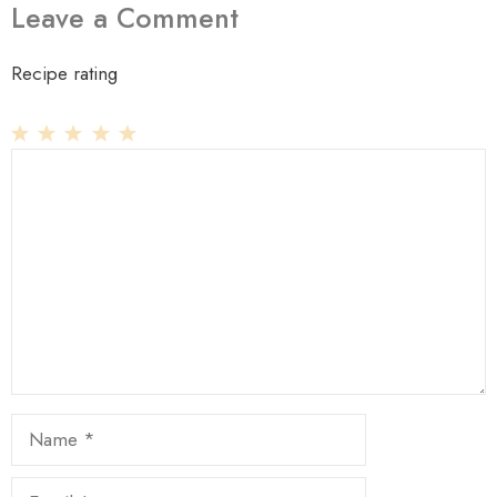
Leave a Comment
Recipe rating
1
Comment
2
3
4
5
Star
Stars
Stars
Stars
Stars
Name
Email