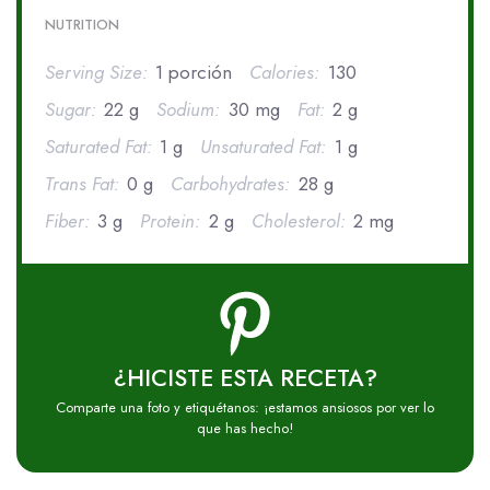
NUTRITION
Serving Size:
1 porción
Calories:
130
Sugar:
22 g
Sodium:
30 mg
Fat:
2 g
Saturated Fat:
1 g
Unsaturated Fat:
1 g
Trans Fat:
0 g
Carbohydrates:
28 g
Fiber:
3 g
Protein:
2 g
Cholesterol:
2 mg
¿HICISTE ESTA RECETA?
Comparte una foto y etiquétanos: ¡estamos ansiosos por ver lo
que has hecho!