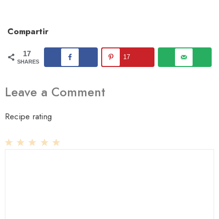
Compartir
17
17
SHARES
Leave a Comment
Recipe rating
1
Comment
2
3
4
5
Star
Stars
Stars
Stars
Stars