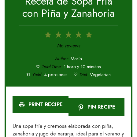
Receta de Sopa Fría
con Piña y Zanahoria
1
2
3
4
5
Star
Stars
Stars
Stars
Stars
No reviews
Author:
María
Total Time:
1 hora y 10 minutos
Yield:
4 porciones
Diet:
Vegetarian
PRINT RECIPE
PIN RECIPE
Una sopa fría y cremosa elaborada con piña,
zanahoria y jugo de naranja, ideal para el verano y