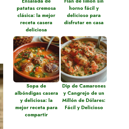
Ensalada de
Flan de limón sin
patatas cremosa
horno fácil y
clásica: la mejor
delicioso para
receta casera
disfrutar en casa
deliciosa
Sopa de
Dip de Camarones
albóndigas casera
y Cangrejo de un
y deliciosa: la
Millón de Dólares:
mejor receta para
Fácil y Delicioso
compartir