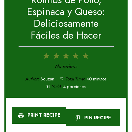
Espinaca y Queso:
Deliciosamente
Fáciles de Hacer
1
2
3
4
5
Star
Stars
Stars
Stars
Stars
No reviews
Author:
Souzan
Total Time:
40 minutos
Yield:
4 porciones
PRINT RECIPE
PIN RECIPE