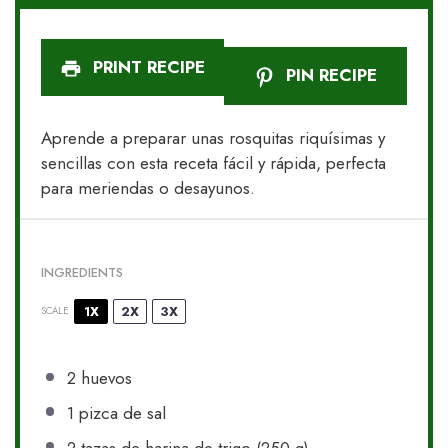
PRINT RECIPE
PIN RECIPE
Aprende a preparar unas rosquitas riquísimas y
sencillas con esta receta fácil y rápida, perfecta
para meriendas o desayunos.
INGREDIENTS
1X
2X
3X
SCALE
2
huevos
1
pizca de sal
2
tazas de harina de trigo (
250 g
)