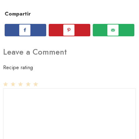
Compartir
Leave a Comment
Recipe rating
1
Comment
2
3
4
5
Star
Stars
Stars
Stars
Stars