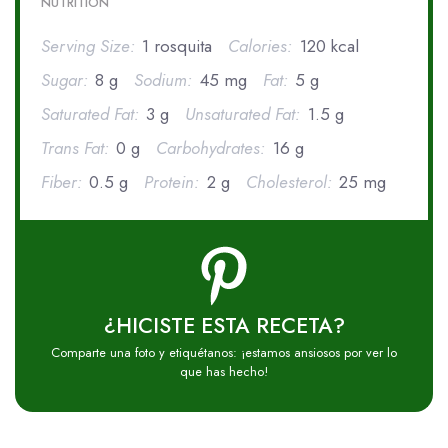
NUTRITION
Serving Size:
1 rosquita
Calories:
120 kcal
Sugar:
8 g
Sodium:
45 mg
Fat:
5 g
Saturated Fat:
3 g
Unsaturated Fat:
1.5 g
Trans Fat:
0 g
Carbohydrates:
16 g
Fiber:
0.5 g
Protein:
2 g
Cholesterol:
25 mg
¿HICISTE ESTA RECETA?
Comparte una foto y etiquétanos: ¡estamos ansiosos por ver lo
que has hecho!