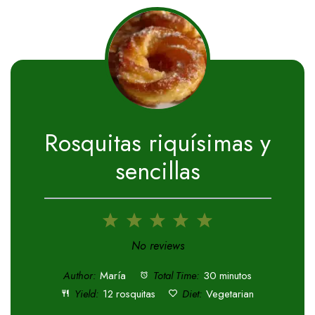
Rosquitas riquísimas y
sencillas
1
2
3
4
5
Star
Stars
Stars
Stars
Stars
No reviews
Author:
María
Total Time:
30 minutos
Yield:
12 rosquitas
Diet:
Vegetarian