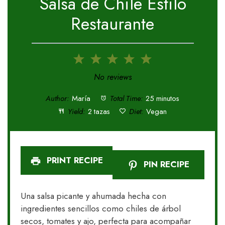
Salsa de Chile Estilo
Restaurante
1
2
3
4
5
Star
Stars
Stars
Stars
Stars
No reviews
Author:
María
Total Time:
25 minutos
Yield:
2 tazas
Diet:
Vegan
PRINT RECIPE
PIN RECIPE
Una salsa picante y ahumada hecha con
ingredientes sencillos como chiles de árbol
secos, tomates y ajo, perfecta para acompañar