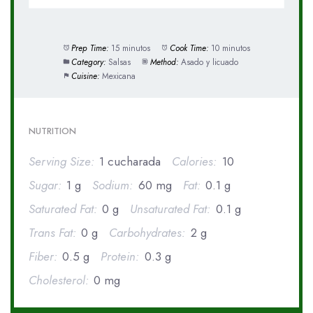
Prep Time:
15 minutos
Cook Time:
10 minutos
Category:
Salsas
Method:
Asado y licuado
Cuisine:
Mexicana
NUTRITION
Serving Size:
1 cucharada
Calories:
10
Sugar:
1 g
Sodium:
60 mg
Fat:
0.1 g
Saturated Fat:
0 g
Unsaturated Fat:
0.1 g
Trans Fat:
0 g
Carbohydrates:
2 g
Fiber:
0.5 g
Protein:
0.3 g
Cholesterol:
0 mg