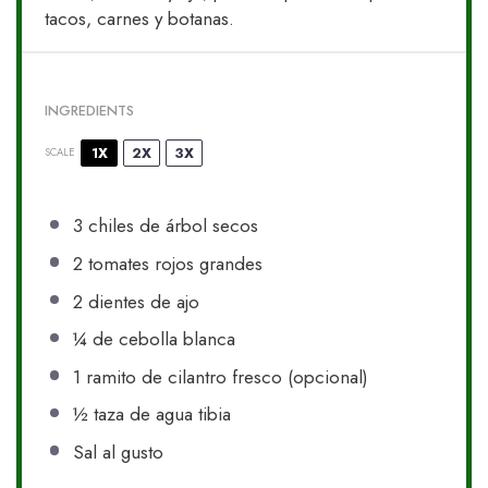
tacos, carnes y botanas.
INGREDIENTS
1X
2X
3X
SCALE
3
chiles de árbol secos
2
tomates rojos grandes
2
dientes de ajo
¼
de cebolla blanca
1
ramito de cilantro fresco (opcional)
½
taza de agua tibia
Sal al gusto