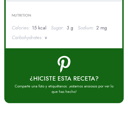
NUTRITION
Calories:
15 kcal
Sugar:
3 g
Sodium:
2 mg
Carbohydrates:
v
¿HICISTE ESTA RECETA?
Comparte una foto y etiquétanos: ¡estamos ansiosos por ver lo
que has hecho!