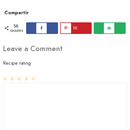
Compartir
56
56
SHARES
Leave a Comment
Recipe rating
1
Comment
2
3
4
5
Star
Stars
Stars
Stars
Stars