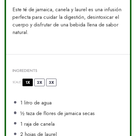
Este té de jamaica, canela y laurel es una infusión
perfecta para cuidar la digestión, desintoxicar el
cuerpo y disfrutar de una bebida llena de sabor
natural.
INGREDIENTS
1X
2X
3X
SCALE
1
litro de agua
½
taza de flores de jamaica secas
1
raja de canela
2
hojas de laurel