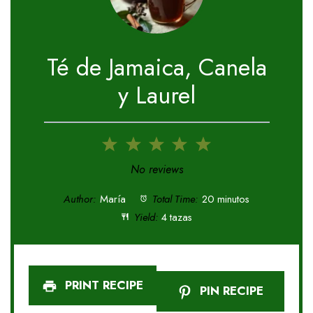
Té de Jamaica, Canela
y Laurel
1
2
3
4
5
Star
Stars
Stars
Stars
Stars
No reviews
Author:
María
Total Time:
20 minutos
Yield:
4 tazas
PRINT RECIPE
PIN RECIPE