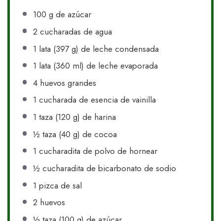
100 g
de azúcar
2
cucharadas de agua
1
lata (397 g) de leche condensada
1
lata (360 ml) de leche evaporada
4
huevos grandes
1
cucharada de esencia de vainilla
1
taza (120 g) de harina
½
taza (40 g) de cocoa
1
cucharadita de polvo de hornear
½
cucharadita de bicarbonato de sodio
1
pizca de sal
2
huevos
½
taza (100 g) de azúcar