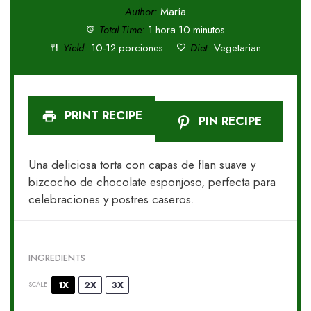
Author:
María
Total Time:
1 hora 10 minutos
Yield:
10-12 porciones
Diet:
Vegetarian
PRINT RECIPE
PIN RECIPE
Una deliciosa torta con capas de flan suave y
bizcocho de chocolate esponjoso, perfecta para
celebraciones y postres caseros.
INGREDIENTS
1X
2X
3X
SCALE