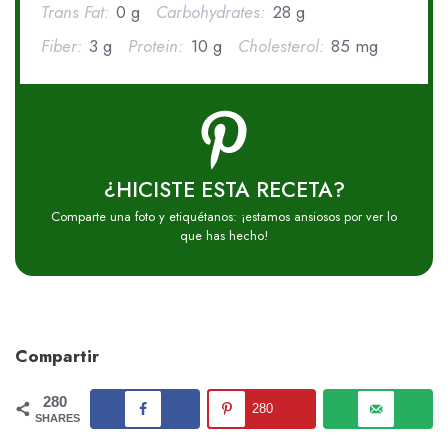
Trans Fat:
0 g
Carbohydrates:
28 g
Fiber:
3 g
Protein:
10 g
Cholesterol:
85 mg
¿HICISTE ESTA RECETA?
Comparte una foto y etiquétanos: ¡estamos ansiosos por ver lo
que has hecho!
Compartir
280
280
SHARES