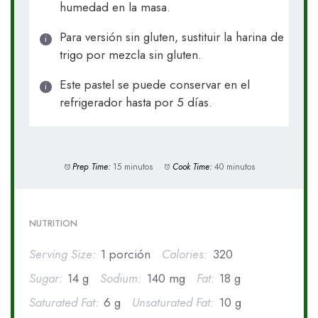
humedad en la masa.
Para versión sin gluten, sustituir la harina de
trigo por mezcla sin gluten.
Este pastel se puede conservar en el
refrigerador hasta por 5 días.
Prep Time:
15 minutos
Cook Time:
40 minutos
NUTRITION
Serving Size:
1 porción
Calories:
320
Sugar:
14 g
Sodium:
140 mg
Fat:
18 g
Saturated Fat:
6 g
Unsaturated Fat:
10 g