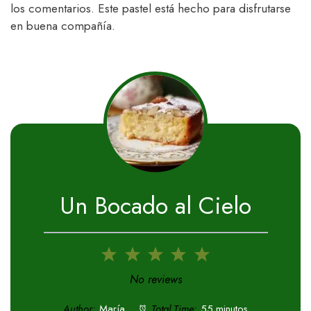
los comentarios. Este pastel está hecho para disfrutarse
en buena compañía.
Un Bocado al Cielo
1
2
3
4
5
Star
Stars
Stars
Stars
Stars
No reviews
Author:
María
Total Time:
55 minutos