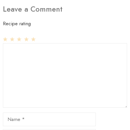
Leave a Comment
Recipe rating
1
Comment
2
3
4
5
Star
Stars
Stars
Stars
Stars
Name