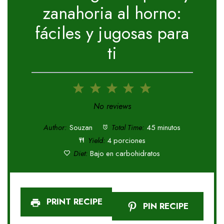
zanahoria al horno:
fáciles y jugosas para
ti
1
2
3
4
5
Star
Stars
Stars
Stars
Stars
No reviews
Author:
Souzan
Total Time:
45 minutos
Yield:
4 porciones
Diet:
Bajo en carbohidratos
PRINT RECIPE
PIN RECIPE