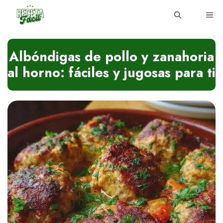
Skip
ME
to
content
Albóndigas de pollo y zanahoria
al horno: fáciles y jugosas para ti