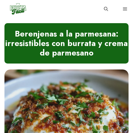
Skip
ME
to
content
Berenjenas a la parmesana:
irresistibles con burrata y crema
de parmesano