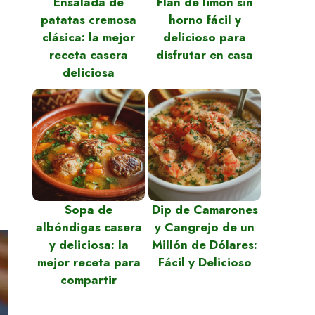
Ensalada de
Flan de limón sin
patatas cremosa
horno fácil y
clásica: la mejor
delicioso para
receta casera
disfrutar en casa
deliciosa
Sopa de
Dip de Camarones
albóndigas casera
y Cangrejo de un
y deliciosa: la
Millón de Dólares:
mejor receta para
Fácil y Delicioso
compartir