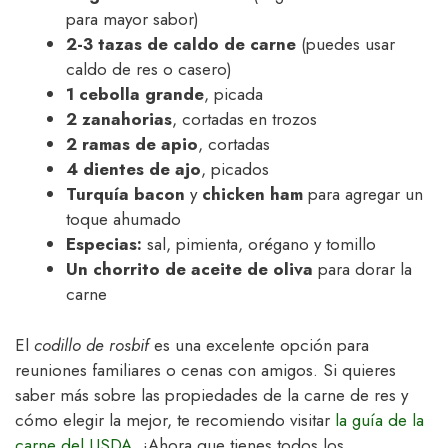
para mayor sabor)
2-3 tazas de caldo de carne
(puedes usar
caldo de res o casero)
1 cebolla grande
, picada
2 zanahorias
, cortadas en trozos
2 ramas de apio
, cortadas
4 dientes de ajo
, picados
Turquía bacon
y
chicken ham
para agregar un
toque ahumado
Especias:
sal, pimienta, orégano y tomillo
Un chorrito de aceite de oliva
para dorar la
carne
El
codillo de rosbif
es una excelente opción para
reuniones familiares o cenas con amigos. Si quieres
saber más sobre las propiedades de la carne de res y
cómo elegir la mejor, te recomiendo visitar
la guía de la
carne del USDA
. ¡Ahora que tienes todos los