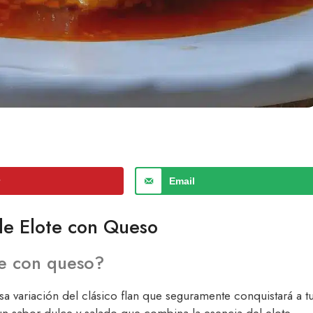
r
Email
de Elote con Queso
te con queso?
a variación del clásico flan que seguramente conquistará a t
y un sabor dulce y salado que combina la esencia del elote