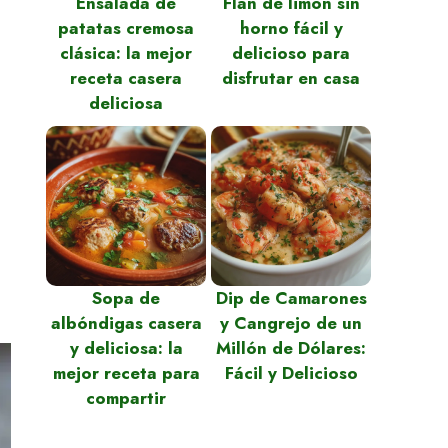
Ensalada de
Flan de limón sin
patatas cremosa
horno fácil y
clásica: la mejor
delicioso para
receta casera
disfrutar en casa
deliciosa
Sopa de
Dip de Camarones
albóndigas casera
y Cangrejo de un
y deliciosa: la
Millón de Dólares:
mejor receta para
Fácil y Delicioso
compartir