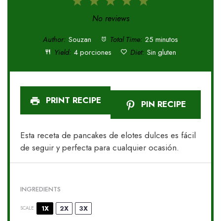
1
2
3
4
5
Star
Stars
Stars
Stars
Stars
No reviews
Author:
Souzan
Total Time:
25 minutos
Yield:
4 porciones
Diet:
Sin gluten
PRINT RECIPE
PIN RECIPE
Esta receta de pancakes de elotes dulces es fácil
de seguir y perfecta para cualquier ocasión.
INGREDIENTS
1X
2X
3X
SCALE