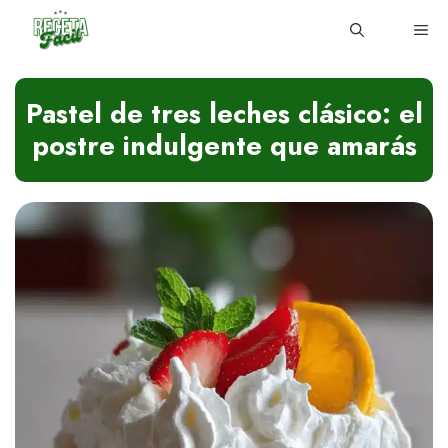
Skip
ME
to
content
Pastel de tres leches clásico: el
postre indulgente que amarás